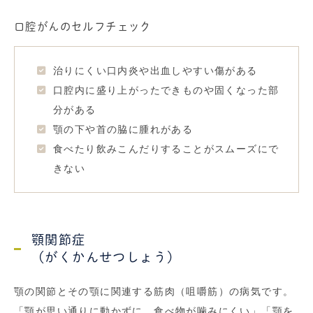
口腔がんのセルフチェック
治りにくい口内炎や出血しやすい傷がある
口腔内に盛り上がったできものや固くなった部
分がある
顎の下や首の脇に腫れがある
食べたり飲みこんだりすることがスムーズにで
きない
顎関節症
（がくかんせつしょう）
顎の関節とその顎に関連する筋肉（咀嚼筋）の病気です。
「顎が思い通りに動かずに、食べ物が噛みにくい」「顎を