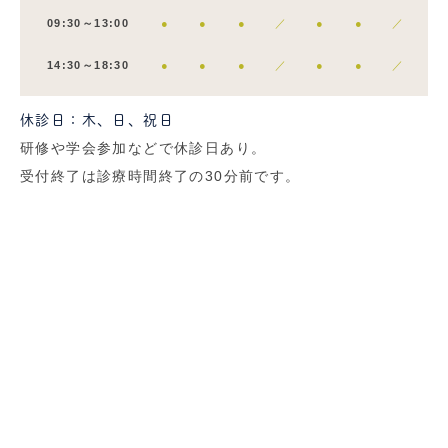
09:30～13:00
●
●
●
／
●
●
／
14:30～18:30
●
●
●
／
●
●
／
休診日：木、日、祝日
研修や学会参加などで休診日あり。
受付終了は診療時間終了の30分前です。