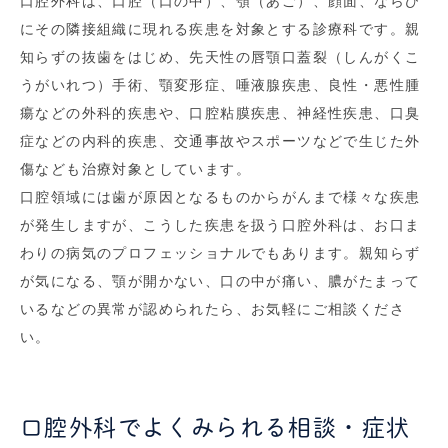
口腔外科は、口腔（口の中）、顎（あご）、顔面、ならび
にその隣接組織に現れる疾患を対象とする診療科です。親
知らずの抜歯をはじめ、先天性の唇顎口蓋裂（しんがくこ
うがいれつ）手術、顎変形症、唾液腺疾患、良性・悪性腫
瘍などの外科的疾患や、口腔粘膜疾患、神経性疾患、口臭
症などの内科的疾患、交通事故やスポーツなどで生じた外
傷なども治療対象としています。
口腔領域には歯が原因となるものからがんまで様々な疾患
が発生しますが、こうした疾患を扱う口腔外科は、お口ま
わりの病気のプロフェッショナルでもあります。親知らず
が気になる、顎が開かない、口の中が痛い、膿がたまって
いるなどの異常が認められたら、お気軽にご相談くださ
い。
口腔外科でよくみられる相談・症状