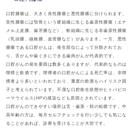
口腔腫瘍は、大きく良性腫瘍と悪性腫瘍に分けられます。
良性腫瘍には顎骨という硬組織に生じる歯原性腫瘍（エナ
メル上皮腫、歯牙腫など）、軟組織に生じる非歯原性腫瘍
（乳頭腫、線維腫、血管腫など）があります。一方、悪性
腫瘍である口腔がんは、発生部位によって分類されてお
り、舌がんや歯ぐきにできる歯肉がんが代表的です。
口腔がんの発生要因は数多くありますが、代表的なものは
喫煙と飲酒です。喫煙者の口腔がんによる死亡率は、非喫
煙者より多いといわれており、重度の飲酒もハイリスク因
子と考えられています。不潔な口腔衛生状態やヒトパピロ
ーマウイルス(HPV)感染なども原因とされています。
口腔がんのできやすい場所は舌・歯茎・頬の粘膜です。中
高年齢の方は、毎月セルフチェックを行い少しでも気にな
ることがあれば、診察を受けることが大切です。