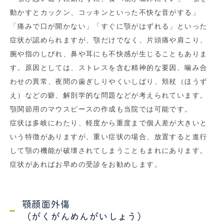
動かすとカックン、コッキンといった不快な音がする」
「痛みで口が開かない」「すぐに顎がはずれる」といった
症状が認められますが、顎だけでなく、片頭痛や肩こり、
腕や指のしびれ、鼻や耳にも不快感が生じることもありま
す。原因としては、ストレスを含む精神的な要因、噛み合
わせの異常、夜間の歯ぎしりやくいしばり、頬杖（ほうず
え）などの癖、解剖学的な問題などが考えられています。
顎関節用のマウスピースの作成も当院では可能です。
症状は多岐にわたり、軽度から重度まで個人差が大きいと
いう特徴がありますが、重い症状の場合、放置すると進行
して顎の機能が破壊されてしまうこともまれにあります。
症状があればお早めの受診をお勧めします。
顎顔面外傷
（がくがんめんがいしょう）