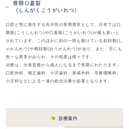
唇顎口蓋裂
（しんがくこうがいれつ）
口腔と顎に発生する先天性の形態異常として、日本では口
唇裂(こうしんれつ)や口蓋裂(こうがいれつ)が最も多いと
されています。このほかに顔の一部も裂けている斜顔裂(し
ゃがんれつ)や横顔裂(おうがんれつ)があり、また、舌にも
色々な異常がみられ、その程度は様々です。
治療は、出産直後から成人になるまで長期にわたります。
口腔外科、矯正歯科、小児歯科、形成外科、耳鼻咽喉科、
小児科などによる一連の総合治療が必要となります。
診療案内