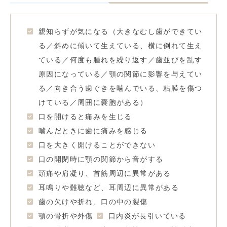
親知らずが気になる（大きなむし歯ができてい
る／斜めに傾いて生えている、横に倒れて生え
ている／何度も腫れを繰り返す／歯並びを乱す
原因になっている／顎の関節に影響を与えてい
る／向き合う歯ぐきを噛んでいる、粘膜を傷つ
けている／周囲に嚢胞がある）
口を開けると痛みを生じる
噛んだときに歯に痛みを感じる
口を大きく開けることができない
口の開閉時に顎の関節から音がする
頭痛や肩凝り、首筋周辺に異常がある
耳鳴りや難聴など、耳周辺に異常がある
歯の欠けや折れ、口の中の裂傷
顎の骨折や外傷
口内炎が長引いている